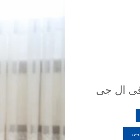
قی ال جی
یس